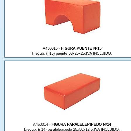
A450015 ·
FIGURA PUENTE Nº15
f.recub. (n15) puente 50x25x25.IVA INCLUIDO.
A450014 ·
FIGURA PARALELEPIPEDO Nº14
f.recub. (n14) paralelepipedo 25x50x12,5.IVA INCLUIDO.