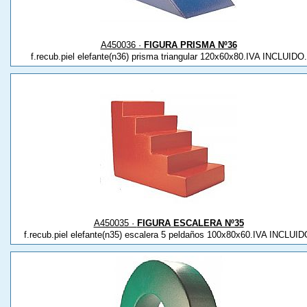
A450036 ·
FIGURA PRISMA Nº36
f.recub.piel elefante(n36) prisma triangular 120x60x80.IVA INCLUIDO.
A450035 ·
FIGURA ESCALERA Nº35
f.recub.piel elefante(n35) escalera 5 peldaños 100x80x60.IVA INCLUID