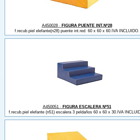
A450028 ·
FIGURA PUENTE INT.Nº28
f.recub.piel elefante(n28) puente int.red. 60 x 60 x 60.IVA INCLUIDO.
A450051 ·
FIGURA ESCALERA Nº51
f.recub.piel elefante (n51) escalera 3 peldaños 60 x 60 x 30.IVA INCLUI