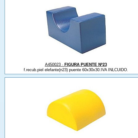
A450023 ·
FIGURA PUENTE Nº23
f.recub.piel elefante(n23) puente 60x30x30.IVA INLCUIDO.