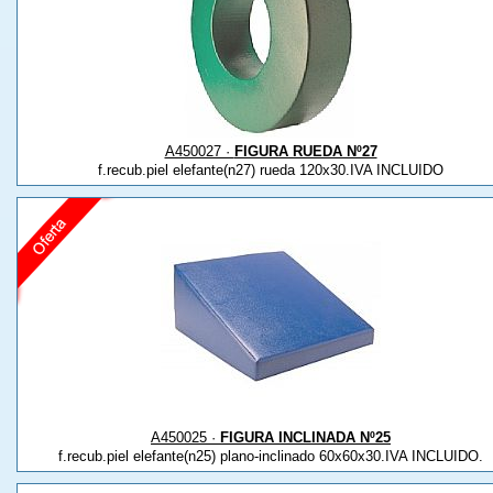
A450027 ·
FIGURA RUEDA Nº27
f.recub.piel elefante(n27) rueda 120x30.IVA INCLUIDO
A450025 ·
FIGURA INCLINADA Nº25
f.recub.piel elefante(n25) plano-inclinado 60x60x30.IVA INCLUIDO.