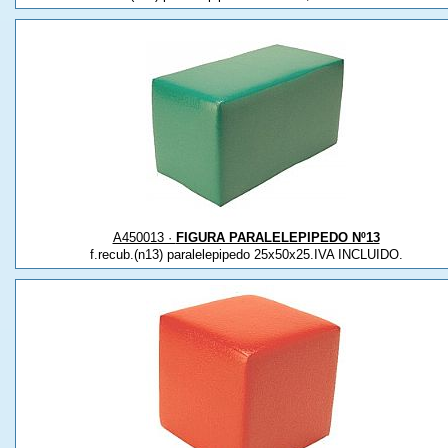
A450013 ·
FIGURA PARALELEPIPEDO Nº13
f.recub.(n13) paralelepipedo 25x50x25.IVA INCLUIDO.