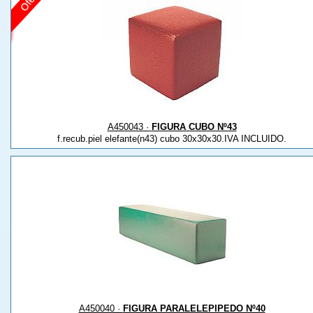
A450043 ·
FIGURA CUBO Nº43
f.recub.piel elefante(n43) cubo 30x30x30.IVA INCLUIDO.
A450040 ·
FIGURA PARALELEPIPEDO Nº40