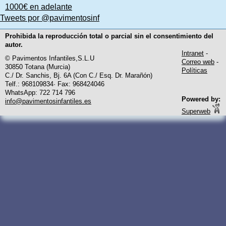
1000€ en adelante
Tweets por @pavimentosinf
Prohibida la reproducción total o parcial sin el consentimiento del
autor.
Intranet
-
© Pavimentos Infantiles,S.L.U
Correo web
-
30850 Totana (Murcia)
Políticas
C./ Dr. Sanchis, Bj. 6A (Con C./ Esq. Dr. Marañón)
Telf.: 968109834· Fax: 968424046
WhatsApp: 722 714 796
Powered by:
info@pavimentosinfantiles.es
Superweb