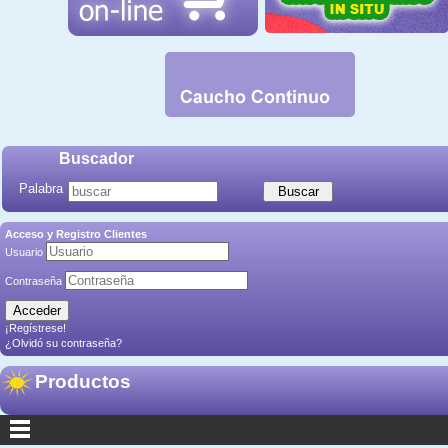
Buscador
Palabra
Acceso y Registro Clientes
Usuario
Contraseña
¡Regístrese!
¿Olvidó su contraseña?
Productos