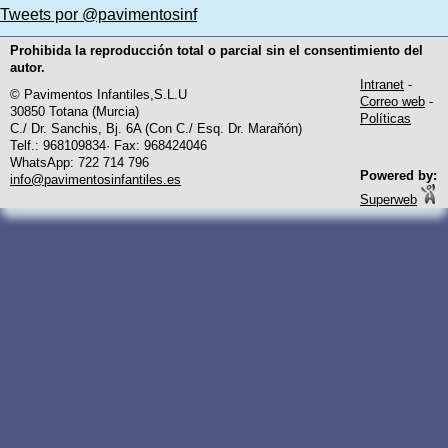
Tweets por @pavimentosinf
Prohibida la reproducción total o parcial sin el consentimiento del
autor.
Intranet
-
© Pavimentos Infantiles,S.L.U
Correo web
-
30850 Totana (Murcia)
Políticas
C./ Dr. Sanchis, Bj. 6A (Con C./ Esq. Dr. Marañón)
Telf.: 968109834· Fax: 968424046
WhatsApp: 722 714 796
Powered by:
info@pavimentosinfantiles.es
Superweb