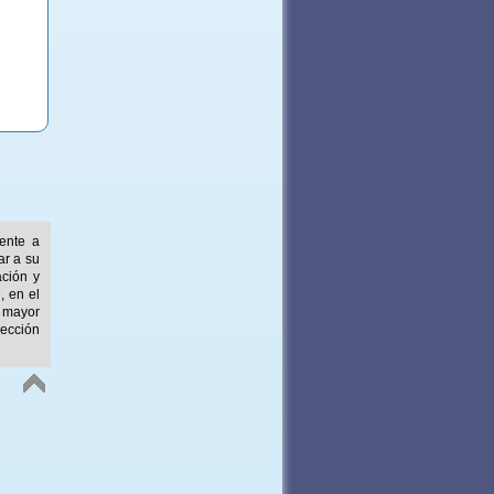
mente a
ar a su
ación y
, en el
 mayor
ección