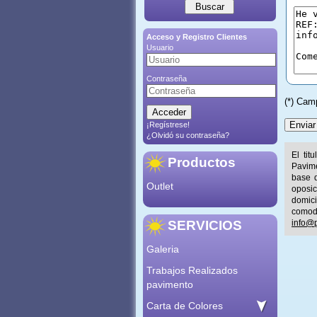
Acceso y Registro Clientes
Usuario
Contraseña
(*) Cam
¡Regístrese!
¿Olvidó su contraseña?
El tit
Productos
Pavime
base d
Outlet
oposic
domic
comod
SERVICIOS
info@p
Galeria
Trabajos Realizados
pavimento
Carta de Colores