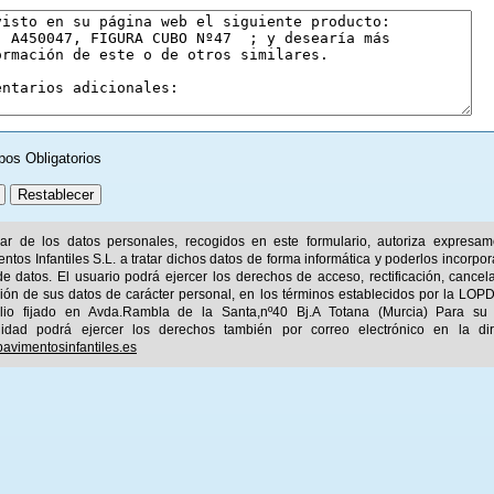
pos Obligatorios
ular de los datos personales, recogidos en este formulario, autoriza expresa
ntos Infantiles S.L. a tratar dichos datos de forma informática y poderlos incorpor
e datos. El usuario podrá ejercer los derechos de acceso, rectificación, cancel
ión de sus datos de carácter personal, en los términos establecidos por la LOPD
ilio fijado en Avda.Rambla de la Santa,nº40 Bj.A Totana (Murcia) Para su
idad podrá ejercer los derechos también por correo electrónico en la dir
avimentosinfantiles.es