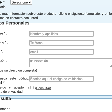
R *
toria
a más información sobre este producto rellene el siguiente formulario, y en b
os en contacto con usted.
os Personales
Nombre * :
Teléfono * :
 *:
Dirección :
que su dirección completa)
duzca este código:
26
*
eído y acepto la
(
Consultar
)
ica de privacidad
sulta
tario *