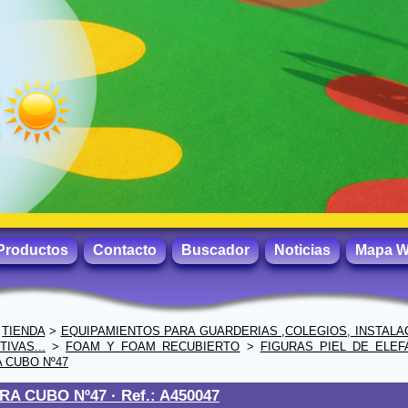
Productos
Contacto
Buscador
Noticias
Mapa 
>
TIENDA
>
EQUIPAMIENTOS PARA GUARDERIAS ,COLEGIOS, INSTALA
IVAS...
>
FOAM Y FOAM RECUBIERTO
>
FIGURAS PIEL DE ELEF
 CUBO Nº47
RA CUBO Nº47 ·
Ref.: A450047