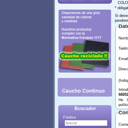
COLO
* obliga
Si dese
pondrem
Dat
Email
(Indi
Intro
6820
He l
polít
Buscador
Con
Palabra
Comen