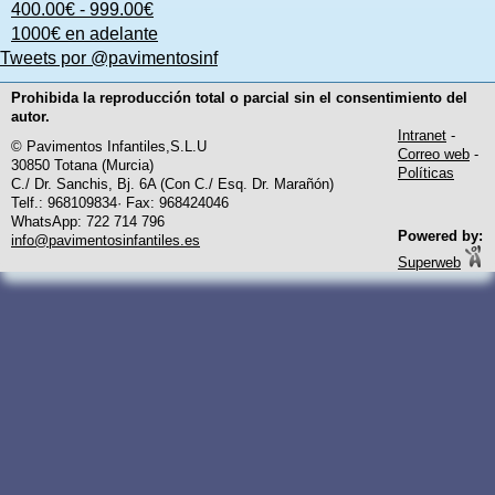
400.00€ - 999.00€
1000€ en adelante
Tweets por @pavimentosinf
Prohibida la reproducción total o parcial sin el consentimiento del
autor.
Intranet
-
© Pavimentos Infantiles,S.L.U
Correo web
-
30850 Totana (Murcia)
Políticas
C./ Dr. Sanchis, Bj. 6A (Con C./ Esq. Dr. Marañón)
Telf.: 968109834· Fax: 968424046
WhatsApp: 722 714 796
Powered by:
info@pavimentosinfantiles.es
Superweb