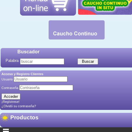
Buscador
Palabra
Acceso y Registro Clientes
Usuario
Contraseña
¡Regístrese!
¿Olvidó su contraseña?
Productos