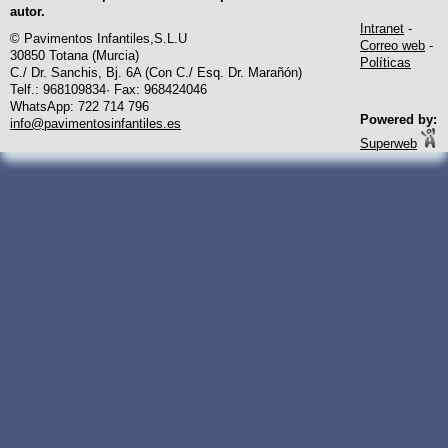
autor.
Intranet
-
© Pavimentos Infantiles,S.L.U
Correo web
-
30850 Totana (Murcia)
Políticas
C./ Dr. Sanchis, Bj. 6A (Con C./ Esq. Dr. Marañón)
Telf.: 968109834· Fax: 968424046
WhatsApp: 722 714 796
Powered by:
info@pavimentosinfantiles.es
Superweb