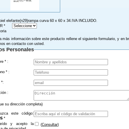
.piel elefante(n29)rampa curva 60 x 60 x 34.IVA INCLUIDO.
R *
toria
a más información sobre este producto rellene el siguiente formulario, y en b
os en contacto con usted.
os Personales
Nombre * :
Teléfono * :
 *:
Dirección :
que su dirección completa)
duzca este código:
26
*
eído y acepto la
(
Consultar
)
ica de privacidad