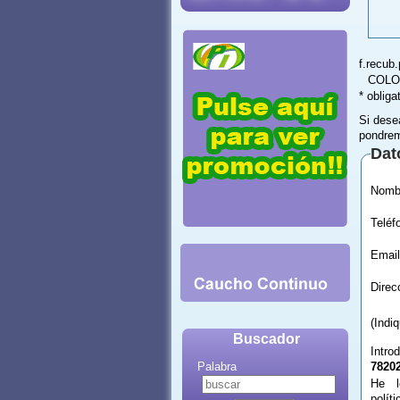
f.recub
COLO
* obliga
Si dese
pondrem
Dat
Email
(Indi
Buscador
Intro
Palabra
7820
He l
polít