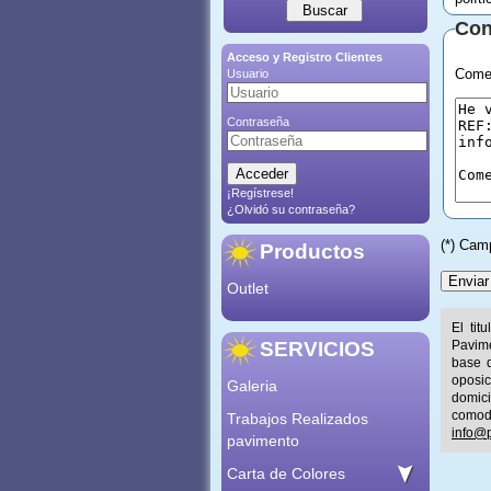
Con
Acceso y Registro Clientes
Comen
Usuario
Contraseña
¡Regístrese!
¿Olvidó su contraseña?
(*) Cam
Productos
Outlet
El tit
SERVICIOS
Pavime
base d
oposic
Galeria
domic
comod
Trabajos Realizados
info@p
pavimento
Carta de Colores