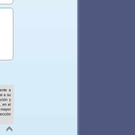
mente a
ar a su
ación y
, en el
 mayor
ección