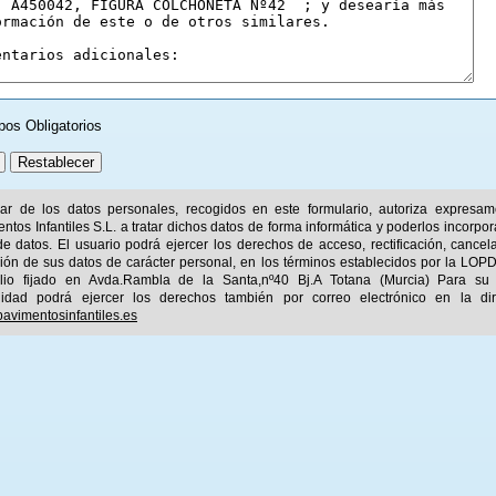
pos Obligatorios
ular de los datos personales, recogidos en este formulario, autoriza expresa
ntos Infantiles S.L. a tratar dichos datos de forma informática y poderlos incorpor
e datos. El usuario podrá ejercer los derechos de acceso, rectificación, cancel
ión de sus datos de carácter personal, en los términos establecidos por la LOPD
ilio fijado en Avda.Rambla de la Santa,nº40 Bj.A Totana (Murcia) Para su
idad podrá ejercer los derechos también por correo electrónico en la dir
avimentosinfantiles.es