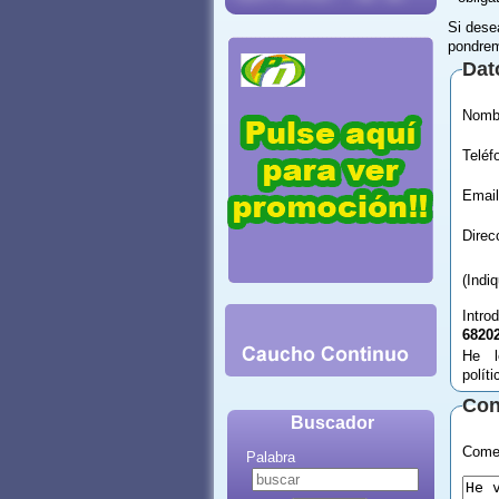
Si dese
pondrem
Dat
Email
(Indi
Intro
6820
He l
polít
Con
Buscador
Comen
Palabra