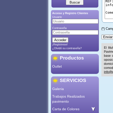
Acceso y Registro Clientes
Usuario
Contraseña
(*) Cam
¡Regístrese!
El tit
¿Olvidó su contraseña?
Pavime
base d
Productos
oposic
domic
Outlet
comod
info@p
SERVICIOS
Galeria
Trabajos Realizados
pavimento
Carta de Colores