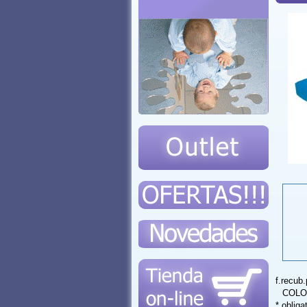
f.recub
COLO
* obliga