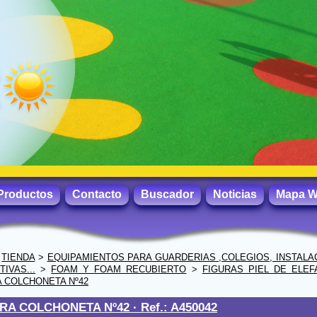
Productos
Contacto
Buscador
Noticias
Mapa 
>
TIENDA
>
EQUIPAMIENTOS PARA GUARDERIAS ,COLEGIOS, INSTALA
IVAS...
>
FOAM Y FOAM RECUBIERTO
>
FIGURAS PIEL DE ELEF
A COLCHONETA Nº42
RA COLCHONETA Nº42 ·
Ref.: A450042