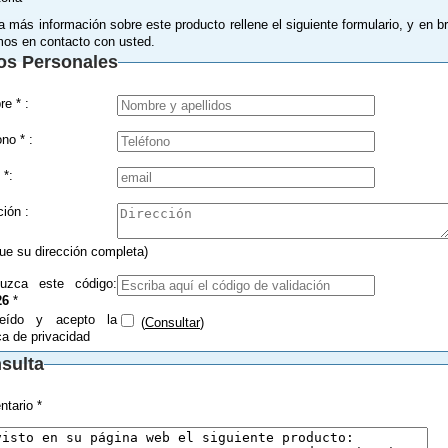
a más información sobre este producto rellene el siguiente formulario, y en b
os en contacto con usted.
os Personales
Nombre * :
Teléfono * :
 *:
Dirección :
que su dirección completa)
duzca este código:
26
*
eído y acepto la
(
Consultar
)
ica de privacidad
sulta
tario *