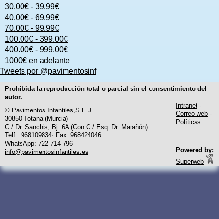
30.00€ - 39.99€
40.00€ - 69.99€
70.00€ - 99.99€
100.00€ - 399.00€
400.00€ - 999.00€
1000€ en adelante
Tweets por @pavimentosinf
Prohibida la reproducción total o parcial sin el consentimiento del
autor.
Intranet
-
© Pavimentos Infantiles,S.L.U
Correo web
-
30850 Totana (Murcia)
Políticas
C./ Dr. Sanchis, Bj. 6A (Con C./ Esq. Dr. Marañón)
Telf.: 968109834· Fax: 968424046
WhatsApp: 722 714 796
Powered by:
info@pavimentosinfantiles.es
Superweb