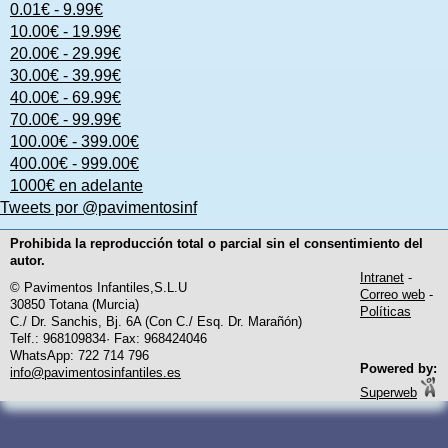
0.01€ - 9.99€
10.00€ - 19.99€
20.00€ - 29.99€
30.00€ - 39.99€
40.00€ - 69.99€
70.00€ - 99.99€
100.00€ - 399.00€
400.00€ - 999.00€
1000€ en adelante
Tweets por @pavimentosinf
Prohibida la reproducción total o parcial sin el consentimiento del
autor.
Intranet
-
© Pavimentos Infantiles,S.L.U
Correo web
-
30850 Totana (Murcia)
Políticas
C./ Dr. Sanchis, Bj. 6A (Con C./ Esq. Dr. Marañón)
Telf.: 968109834· Fax: 968424046
WhatsApp: 722 714 796
Powered by:
info@pavimentosinfantiles.es
Superweb