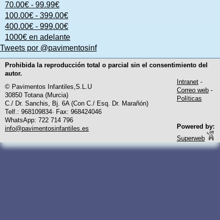
70.00€ - 99.99€
100.00€ - 399.00€
400.00€ - 999.00€
1000€ en adelante
Tweets por @pavimentosinf
Prohibida la reproducción total o parcial sin el consentimiento del
autor.
Intranet
-
© Pavimentos Infantiles,S.L.U
Correo web
-
30850 Totana (Murcia)
Políticas
C./ Dr. Sanchis, Bj. 6A (Con C./ Esq. Dr. Marañón)
Telf.: 968109834· Fax: 968424046
WhatsApp: 722 714 796
Powered by:
info@pavimentosinfantiles.es
Superweb