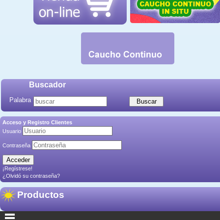
Buscador
Palabra
Acceso y Registro Clientes
Usuario
Contraseña
¡Regístrese!
¿Olvidó su contraseña?
Productos