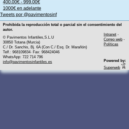
400.00€ - 999.00€
1000€ en adelante
Tweets por @pavimentosinf
Prohibida la reproducción total o parcial sin el consentimiento del
autor.
Intranet
-
© Pavimentos Infantiles,S.L.U
Correo web
-
30850 Totana (Murcia)
Políticas
C./ Dr. Sanchis, Bj. 6A (Con C./ Esq. Dr. Marañón)
Telf.: 968109834· Fax: 968424046
WhatsApp: 722 714 796
Powered by:
info@pavimentosinfantiles.es
Superweb