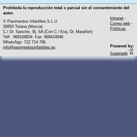
Prohibida la reproducción total o parcial sin el consentimiento del
autor.
Intranet
-
© Pavimentos Infantiles,S.L.U
Correo web
-
30850 Totana (Murcia)
Políticas
C./ Dr. Sanchis, Bj. 6A (Con C./ Esq. Dr. Marañón)
Telf.: 968109834· Fax: 968424046
WhatsApp: 722 714 796
Powered by:
info@pavimentosinfantiles.es
Superweb