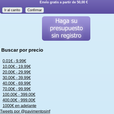
Envío gratis a partir de 50,00 €
Ir al carrito
Confirmar
Buscar por precio
0.01€ - 9.99€
10.00€ - 19.99€
20.00€ - 29.99€
30.00€ - 39.99€
40.00€ - 69.99€
70.00€ - 99.99€
100.00€ - 399.00€
400.00€ - 999.00€
1000€ en adelante
Tweets por @pavimentosinf