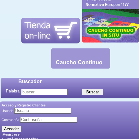
Buscador
Palabra
Acceso y Registro Clientes
Usuario
Contraseña
¡Regístrese!
¿Olvidó su contraseña?