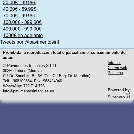
30.00€ - 39.99€
40.00€ - 69.99€
70.00€ - 99.99€
100.00€ - 399.00€
400.00€ - 999.00€
1000€ en adelante
Tweets por @pavimentosinf
Prohibida la reproducción total o parcial sin el consentimiento del
autor.
Intranet
-
© Pavimentos Infantiles,S.L.U
Correo web
-
30850 Totana (Murcia)
Políticas
C./ Dr. Sanchis, Bj. 6A (Con C./ Esq. Dr. Marañón)
Telf.: 968109834· Fax: 968424046
WhatsApp: 722 714 796
Powered by:
info@pavimentosinfantiles.es
Superweb