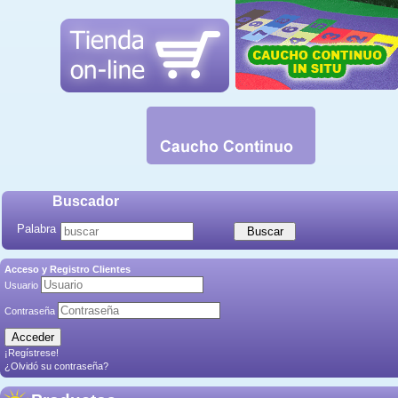
Buscador
Palabra
Acceso y Registro Clientes
Usuario
Contraseña
¡Regístrese!
¿Olvidó su contraseña?