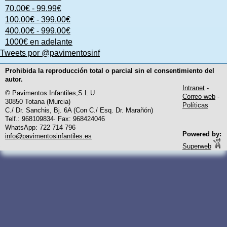
70.00€ - 99.99€
100.00€ - 399.00€
400.00€ - 999.00€
1000€ en adelante
Tweets por @pavimentosinf
Prohibida la reproducción total o parcial sin el consentimiento del
autor.
Intranet
-
© Pavimentos Infantiles,S.L.U
Correo web
-
30850 Totana (Murcia)
Políticas
C./ Dr. Sanchis, Bj. 6A (Con C./ Esq. Dr. Marañón)
Telf.: 968109834· Fax: 968424046
WhatsApp: 722 714 796
Powered by:
info@pavimentosinfantiles.es
Superweb