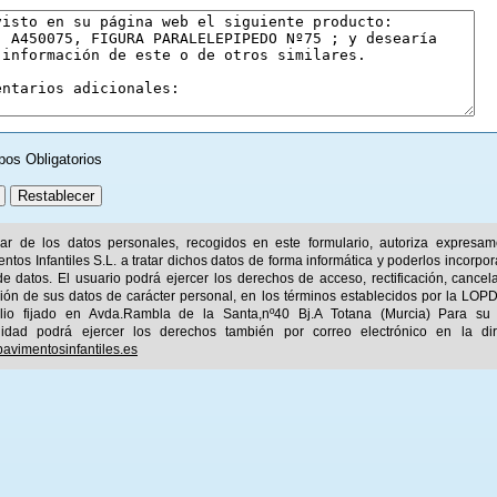
pos Obligatorios
ular de los datos personales, recogidos en este formulario, autoriza expresa
ntos Infantiles S.L. a tratar dichos datos de forma informática y poderlos incorpor
e datos. El usuario podrá ejercer los derechos de acceso, rectificación, cancel
ión de sus datos de carácter personal, en los términos establecidos por la LOPD
ilio fijado en Avda.Rambla de la Santa,nº40 Bj.A Totana (Murcia) Para su
idad podrá ejercer los derechos también por correo electrónico en la dir
avimentosinfantiles.es