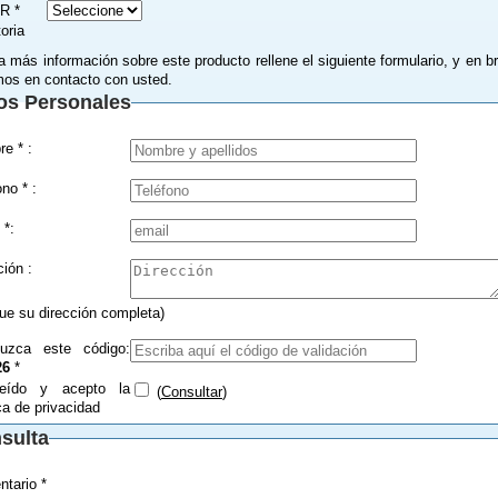
R *
toria
a más información sobre este producto rellene el siguiente formulario, y en b
os en contacto con usted.
os Personales
Nombre * :
Teléfono * :
 *:
Dirección :
que su dirección completa)
duzca este código:
26
*
eído y acepto la
(
Consultar
)
ica de privacidad
sulta
tario *