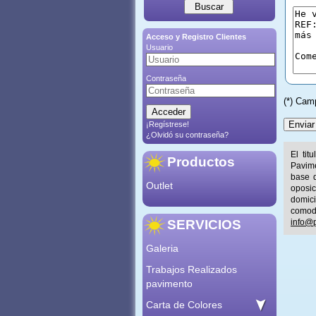
Acceso y Registro Clientes
Usuario
Contraseña
(*) Cam
¡Regístrese!
¿Olvidó su contraseña?
El tit
Productos
Pavime
base d
Outlet
oposic
domic
comod
SERVICIOS
info@p
Galeria
Trabajos Realizados
pavimento
Carta de Colores