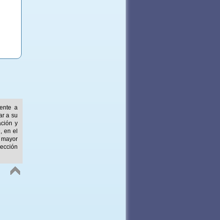
mente a
ar a su
ación y
, en el
 mayor
ección