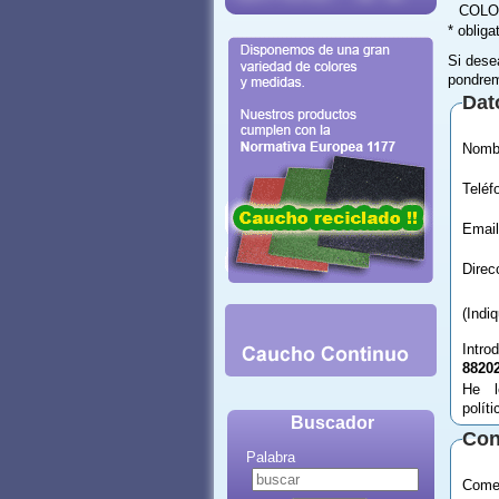
COLO
* obliga
Si dese
pondrem
Dat
Email
(Indi
Intro
8820
He l
polít
Buscador
Con
Palabra
Comen