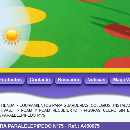
Productos
Contacto
Buscador
Noticias
Mapa 
>
TIENDA
>
EQUIPAMIENTOS PARA GUARDERIAS ,COLEGIOS, INSTALA
IVAS...
>
FOAM Y FOAM RECUBIERTO
>
FIGURAS CUERO SINTE
A PARALELEPIPEDO Nº75
RA PARALELEPIPEDO Nº75 ·
Ref.: A450075