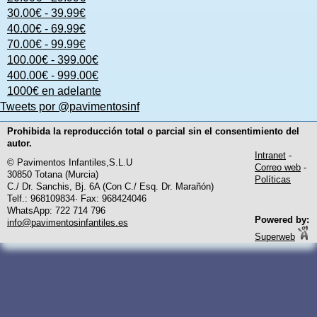
30.00€ - 39.99€
40.00€ - 69.99€
70.00€ - 99.99€
100.00€ - 399.00€
400.00€ - 999.00€
1000€ en adelante
Tweets por @pavimentosinf
Prohibida la reproducción total o parcial sin el consentimiento del
autor.
Intranet
-
© Pavimentos Infantiles,S.L.U
Correo web
-
30850 Totana (Murcia)
Políticas
C./ Dr. Sanchis, Bj. 6A (Con C./ Esq. Dr. Marañón)
Telf.: 968109834· Fax: 968424046
WhatsApp: 722 714 796
Powered by:
info@pavimentosinfantiles.es
Superweb