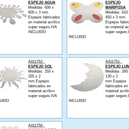
ESPEJO AGUA
ESPEJO
Medidas: 600 x
MARIPOSA
600 x 3 mm.
Medidas: 610
Espejos fabricados
450 x 3 mm.
en material acrílico
Espejos fabri
super seguro.IVA
en material ac
INCLUIDO
super seguro.
INCLUIDO
A411752 ·
A411751 ·
ESPEJO SOL
ESPEJO LU
Medidas: 255 x
Medidas: 260
255 x 2
130 x 2
mm.Espejos
mm.Espejos
fabricados en
fabricados en
material acrílico
material acríli
super seguro.IVA
super seguro.
LUIDO
INCLUIDO
A411750 ·