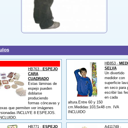
ulos
HB853 ·
MED
SELVA
HB763 ·
ESPEJO
Un divertido
CARA
medidor con
CUADRADO
superficie lav
Estas láminas de
en seco para 
espejo pueden
escribir las f
doblarse
en cada
produciendo
altura.Entre 60 y 150
formas cóncavas y
cm.Medidas:103,5x48 cm. IVA
exas que permiten ver imágenes
INCLUIDO
orsionadas.INCLUYE 8 ESPEJOS.
INCLUIDO.
Novedad
HB771 ·
ESPEJO
A411749 ·