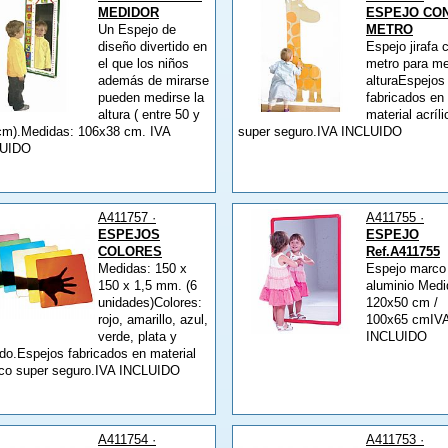
MEDIDOR
ESPEJO CO
Un Espejo de
METRO
diseño divertido en
Espejo jirafa 
el que los niños
metro para me
además de mirarse
alturaEspejos
pueden medirse la
fabricados en
altura ( entre 50 y
material acríli
cm).Medidas: 106x38 cm. IVA
super seguro.IVA INCLUIDO
LUIDO
A411757 ·
A411755 ·
ESPEJOS
ESPEJO
COLORES
Ref.A411755
Medidas: 150 x
Espejo marco
150 x 1,5 mm. (6
aluminio Medi
unidades)Colores:
120x50 cm /
rojo, amarillo, azul,
100x65 cmIV
verde, plata y
INCLUIDO
do.Espejos fabricados en material
lico super seguro.IVA INCLUIDO
A411754 ·
A411753 ·