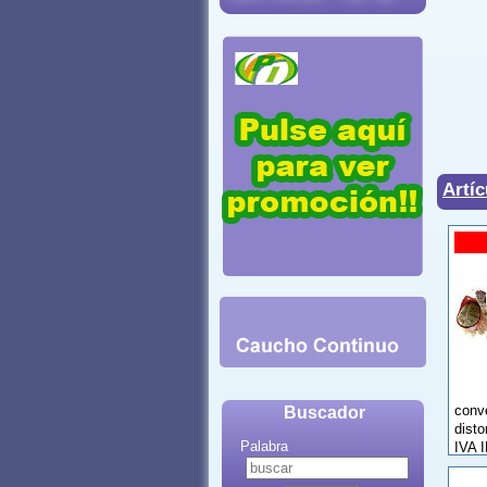
Artíc
conv
Buscador
dist
Palabra
IVA 