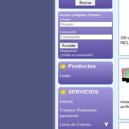
Acceso y Registro Clientes
Usuario
Contraseña
150 
INC
¡Regístrese!
¿Olvidó su contraseña?
Productos
Outlet
SERVICIOS
Galeria
mora
acrí
Trabajos Realizados
pavimento
Carta de Colores