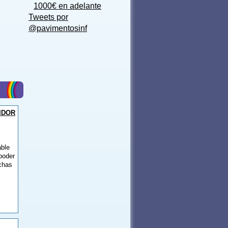
1000€ en adelante
Tweets por
@pavimentosinf
IDOR
able
poder
echas