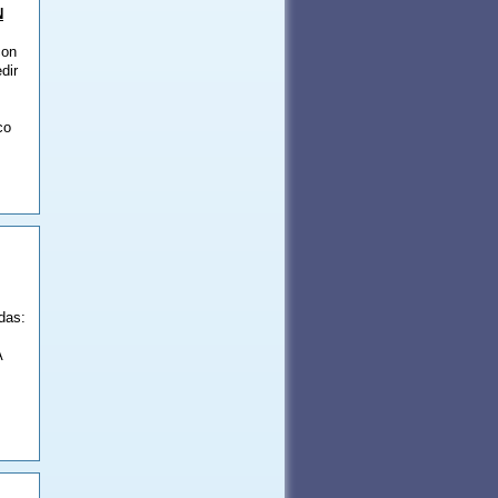
N
con
dir
co
das:
A