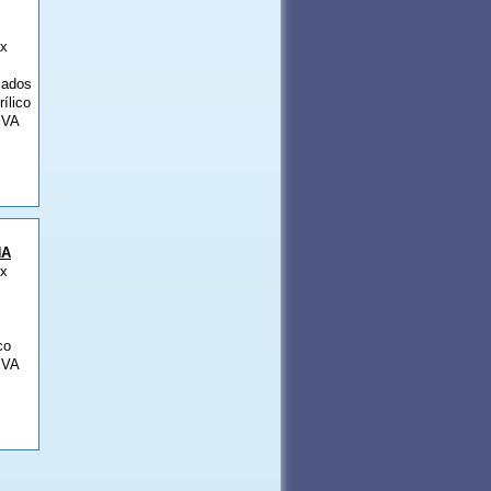
 x
cados
rílico
IVA
NA
 x
co
IVA