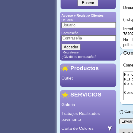
Acceso y Registro Clientes
(Indi
Usuario
Intro
Contraseña
7820
He l
polít
Con
¡Regístrese!
¿Olvidó su contraseña?
Comen
Productos
Outlet
SERVICIOS
Galeria
(*) Cam
Trabajos Realizados
pavimento
Carta de Colores