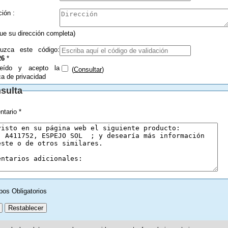
Dirección :
que su dirección completa)
duzca este código:
26
*
eído y acepto la
(
Consultar
)
ica de privacidad
sulta
tario *
pos Obligatorios