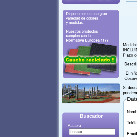
Medida
INCLUI
Plazo d
Descri
El niñ
Observ
Si dese
pondrem
Dat
Buscador
Palabra
Email