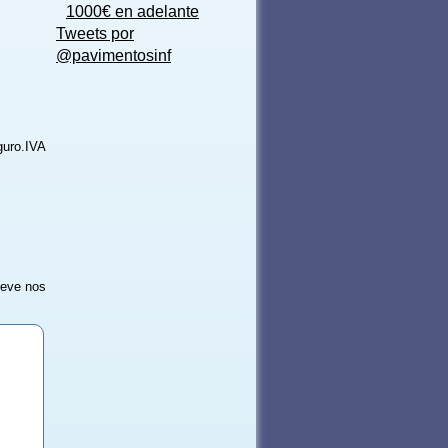
1000€ en adelante
Tweets por
@pavimentosinf
uro.IVA
reve nos