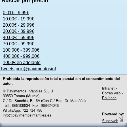
Buscar por precio
0.01€ - 9.99€
10.00€ - 19.99€
20.00€ - 29.99€
30.00€ - 39.99€
40.00€ - 69.99€
70.00€ - 99.99€
100.00€ - 399.00€
400.00€ - 999.00€
1000€ en adelante
Tweets por @pavimentosinf
Prohibida la reproducción total o parcial sin el consentimiento del
autor.
Intranet
-
© Pavimentos Infantiles,S.L.U
Correo web
-
30850 Totana (Murcia)
Políticas
C./ Dr. Sanchis, Bj. 6A (Con C./ Esq. Dr. Marañón)
Telf.: 968109834· Fax: 968424046
WhatsApp: 722 714 796
Powered by:
info@pavimentosinfantiles.es
Superweb