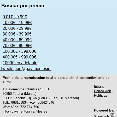
Buscar por precio
0.01€ - 9.99€
10.00€ - 19.99€
20.00€ - 29.99€
30.00€ - 39.99€
40.00€ - 69.99€
70.00€ - 99.99€
100.00€ - 399.00€
400.00€ - 999.00€
1000€ en adelante
Tweets por @pavimentosinf
Prohibida la reproducción total o parcial sin el consentimiento del
autor.
Intranet
-
© Pavimentos Infantiles,S.L.U
Correo web
-
30850 Totana (Murcia)
Políticas
C./ Dr. Sanchis, Bj. 6A (Con C./ Esq. Dr. Marañón)
Telf.: 968109834· Fax: 968424046
WhatsApp: 722 714 796
Powered by:
info@pavimentosinfantiles.es
Superweb