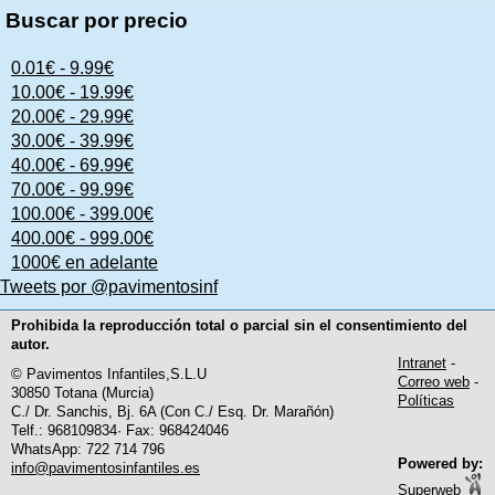
Buscar por precio
0.01€ - 9.99€
10.00€ - 19.99€
20.00€ - 29.99€
30.00€ - 39.99€
40.00€ - 69.99€
70.00€ - 99.99€
100.00€ - 399.00€
400.00€ - 999.00€
1000€ en adelante
Tweets por @pavimentosinf
Prohibida la reproducción total o parcial sin el consentimiento del
autor.
Intranet
-
© Pavimentos Infantiles,S.L.U
Correo web
-
30850 Totana (Murcia)
Políticas
C./ Dr. Sanchis, Bj. 6A (Con C./ Esq. Dr. Marañón)
Telf.: 968109834· Fax: 968424046
WhatsApp: 722 714 796
Powered by:
info@pavimentosinfantiles.es
Superweb