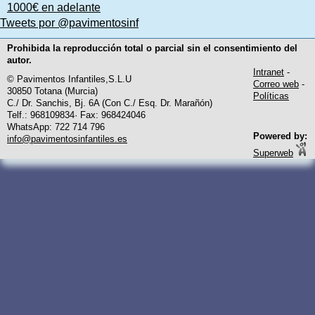
1000€ en adelante
Tweets por @pavimentosinf
Prohibida la reproducción total o parcial sin el consentimiento del
autor.
Intranet
-
© Pavimentos Infantiles,S.L.U
Correo web
-
30850 Totana (Murcia)
Políticas
C./ Dr. Sanchis, Bj. 6A (Con C./ Esq. Dr. Marañón)
Telf.: 968109834· Fax: 968424046
WhatsApp: 722 714 796
Powered by:
info@pavimentosinfantiles.es
Superweb