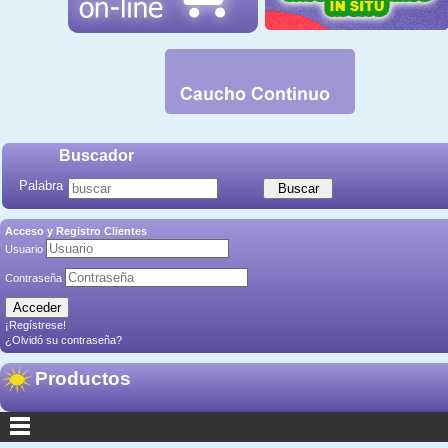
Buscador
Palabra
Acceso y Registro Clientes
Usuario
Contraseña
¡Regístrese!
¿Olvidó su contraseña?
Productos