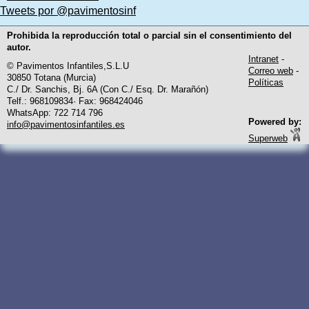
Tweets por @pavimentosinf
Prohibida la reproducción total o parcial sin el consentimiento del
autor.
Intranet
-
© Pavimentos Infantiles,S.L.U
Correo web
-
30850 Totana (Murcia)
Políticas
C./ Dr. Sanchis, Bj. 6A (Con C./ Esq. Dr. Marañón)
Telf.: 968109834· Fax: 968424046
WhatsApp: 722 714 796
Powered by:
info@pavimentosinfantiles.es
Superweb