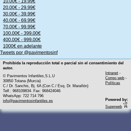
10.00€ - 19.99€
20.00€ - 29.99€
30.00€ - 39.99€
40.00€ - 69.99€
70.00€ - 99.99€
100.00€ - 399.00€
400.00€ - 999.00€
1000€ en adelante
Tweets por @pavimentosinf
Prohibida la reproducción total o parcial sin el consentimiento del
autor.
Intranet
-
© Pavimentos Infantiles,S.L.U
Correo web
-
30850 Totana (Murcia)
Políticas
C./ Dr. Sanchis, Bj. 6A (Con C./ Esq. Dr. Marañón)
Telf.: 968109834· Fax: 968424046
WhatsApp: 722 714 796
Powered by:
info@pavimentosinfantiles.es
Superweb