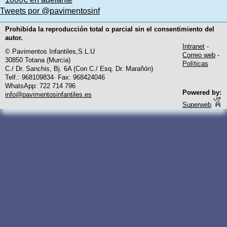
Tweets por @pavimentosinf
Prohibida la reproducción total o parcial sin el consentimiento del
autor.
Intranet
-
© Pavimentos Infantiles,S.L.U
Correo web
-
30850 Totana (Murcia)
Políticas
C./ Dr. Sanchis, Bj. 6A (Con C./ Esq. Dr. Marañón)
Telf.: 968109834· Fax: 968424046
WhatsApp: 722 714 796
Powered by:
info@pavimentosinfantiles.es
Superweb