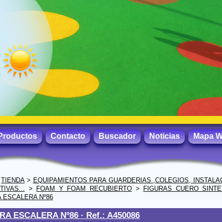
Productos
Contacto
Buscador
Noticias
Mapa 
>
TIENDA
>
EQUIPAMIENTOS PARA GUARDERIAS ,COLEGIOS, INSTALA
IVAS...
>
FOAM Y FOAM RECUBIERTO
>
FIGURAS CUERO SINTE
 ESCALERA Nº86
RA ESCALERA Nº86 ·
Ref.: A450086