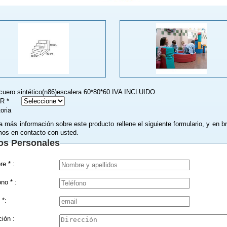
.cuero sintético(n86)escalera 60*80*60.IVA INCLUIDO.
R *
toria
a más información sobre este producto rellene el siguiente formulario, y en b
os en contacto con usted.
os Personales
Nombre * :
Teléfono * :
 *:
Dirección :