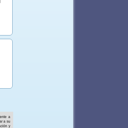
mente a
ar a su
ación y