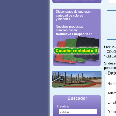
f.recub
COLO
* obliga
Si dese
pondrem
Dat
Buscador
Email
Palabra