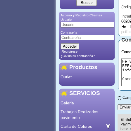
(Indi
Acceso y Registro Clientes
Intro
Usuario
6820
He l
polít
Contraseña
Con
¡Regístrese!
Comen
¿Olvidó su contraseña?
Productos
Outlet
SERVICIOS
(*) Cam
Galeria
Trabajos Realizados
pavimento
El tit
Pavime
Carta de Colores
base d