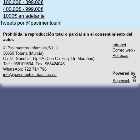
100.00€ - 399.00€
400.00€ - 999.00€
1000€ en adelante
Tweets por @pavimentosinf
Prohibida la reproducción total o parcial sin el consentimiento del
autor.
Intranet
-
© Pavimentos Infantiles,S.L.U
Correo web
-
30850 Totana (Murcia)
Políticas
C./ Dr. Sanchis, Bj. 6A (Con C./ Esq. Dr. Marañón)
Telf.: 968109834· Fax: 968424046
WhatsApp: 722 714 796
Powered by:
info@pavimentosinfantiles.es
Superweb