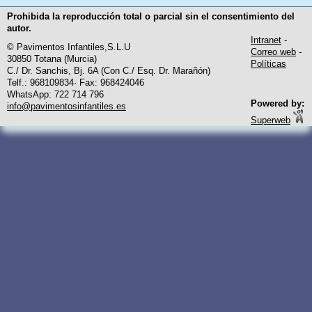
Prohibida la reproducción total o parcial sin el consentimiento del
autor.
Intranet
-
© Pavimentos Infantiles,S.L.U
Correo web
-
30850 Totana (Murcia)
Políticas
C./ Dr. Sanchis, Bj. 6A (Con C./ Esq. Dr. Marañón)
Telf.: 968109834· Fax: 968424046
WhatsApp: 722 714 796
Powered by:
info@pavimentosinfantiles.es
Superweb