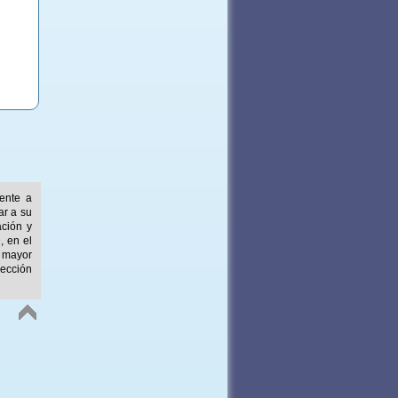
mente a
ar a su
ación y
, en el
 mayor
ección