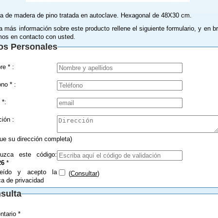
ra de madera de pino tratada en autoclave. Hexagonal de 48X30 cm.
a más información sobre este producto rellene el siguiente formulario, y en b
os en contacto con usted.
os Personales
Nombre * :
Teléfono * :
 *:
Dirección :
que su dirección completa)
duzca este código:
26
*
eído y acepto la
(
Consultar
)
ica de privacidad
sulta
tario *