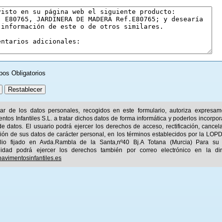
pos Obligatorios
ular de los datos personales, recogidos en este formulario, autoriza expresa
ntos Infantiles S.L. a tratar dichos datos de forma informática y poderlos incorpor
e datos. El usuario podrá ejercer los derechos de acceso, rectificación, cancel
ión de sus datos de carácter personal, en los términos establecidos por la LOPD
ilio fijado en Avda.Rambla de la Santa,nº40 Bj.A Totana (Murcia) Para su
idad podrá ejercer los derechos también por correo electrónico en la dir
avimentosinfantiles.es