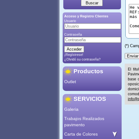
Acceso y Registro Clientes
Usuario
Contraseña
(*) Cam
¡Regístrese!
¿Olvidó su contraseña?
El tit
Productos
Pavime
base d
Outlet
oposic
domic
comod
SERVICIOS
info@p
Galeria
Trabajos Realizados
pavimento
Carta de Colores