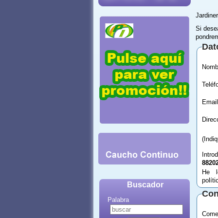
Jardine
Si dese
pondrem
Dat
Email
(Indi
Intro
8820
He l
polít
Buscador
Con
Palabra
Comen