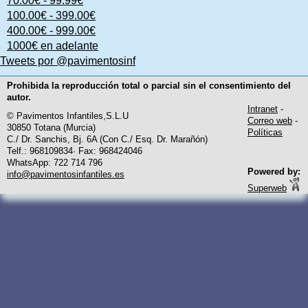
70.00€ - 99.99€
100.00€ - 399.00€
400.00€ - 999.00€
1000€ en adelante
Tweets por @pavimentosinf
Prohibida la reproducción total o parcial sin el consentimiento del
autor.
Intranet
-
© Pavimentos Infantiles,S.L.U
Correo web
-
30850 Totana (Murcia)
Políticas
C./ Dr. Sanchis, Bj. 6A (Con C./ Esq. Dr. Marañón)
Telf.: 968109834· Fax: 968424046
WhatsApp: 722 714 796
Powered by:
info@pavimentosinfantiles.es
Superweb