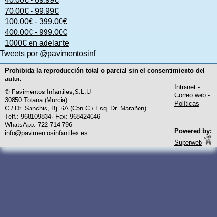
40.00€ - 69.99€
70.00€ - 99.99€
100.00€ - 399.00€
400.00€ - 999.00€
1000€ en adelante
Tweets por @pavimentosinf
Prohibida la reproducción total o parcial sin el consentimiento del
autor.
Intranet
-
© Pavimentos Infantiles,S.L.U
Correo web
-
30850 Totana (Murcia)
Políticas
C./ Dr. Sanchis, Bj. 6A (Con C./ Esq. Dr. Marañón)
Telf.: 968109834· Fax: 968424046
WhatsApp: 722 714 796
Powered by:
info@pavimentosinfantiles.es
Superweb