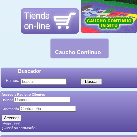
Buscador
Palabra
Acceso y Registro Clientes
Usuario
Contraseña
¡Regístrese!
¿Olvidó su contraseña?