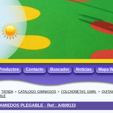
Productos
Contacto
Buscador
Noticias
Mapa 
>
TIENDA
>
CATALOGO GIMNASIOS
>
COLCHONETAS GIMN.
>
QUITA
BLE
TAMIEDOS PLEGABLE ·
Ref.: A/609133