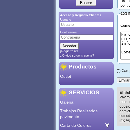
He l
polít
Con
Acceso y Registro Clientes
Usuario
Comen
Contraseña
¡Regístrese!
¿Olvidó su contraseña?
Productos
(*) Cam
Outlet
SERVICIOS
El tit
Pavime
Galeria
base d
oposic
Trabajos Realizados
domic
comod
pavimento
info@p
Carta de Colores