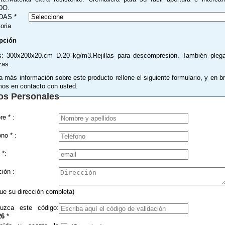
DO.
DAS *
toria
pción
: 300x200x20.cm D.20 kg/m3.Rejillas para descompresión. También pleg
zas.
a más información sobre este producto rellene el siguiente formulario, y en b
os en contacto con usted.
os Personales
Nombre * :
Teléfono * :
 *:
Dirección :
que su dirección completa)
duzca este código:
26
*