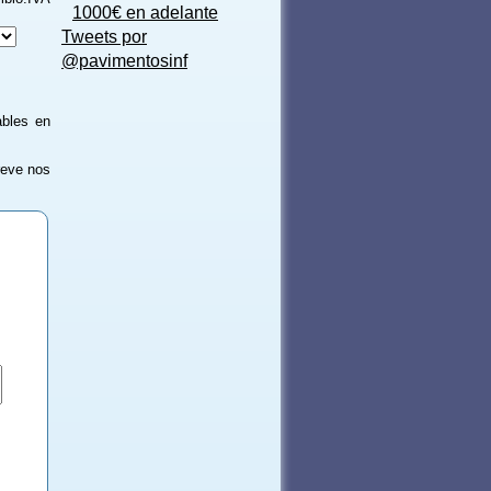
1000€ en adelante
Tweets por
@pavimentosinf
ables en
reve nos