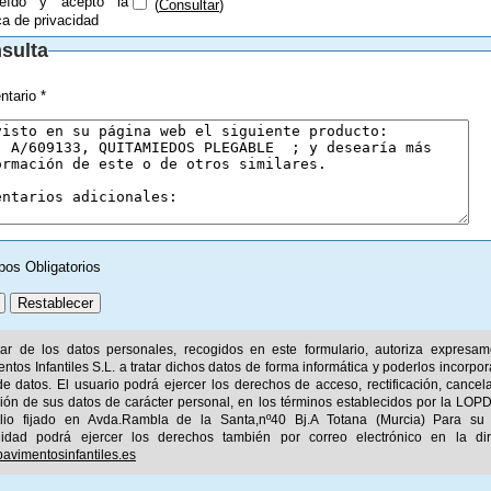
eído y acepto la
(
Consultar
)
ica de privacidad
sulta
tario *
pos Obligatorios
ular de los datos personales, recogidos en este formulario, autoriza expresa
ntos Infantiles S.L. a tratar dichos datos de forma informática y poderlos incorpor
e datos. El usuario podrá ejercer los derechos de acceso, rectificación, cancel
ión de sus datos de carácter personal, en los términos establecidos por la LOPD
ilio fijado en Avda.Rambla de la Santa,nº40 Bj.A Totana (Murcia) Para su
idad podrá ejercer los derechos también por correo electrónico en la dir
avimentosinfantiles.es