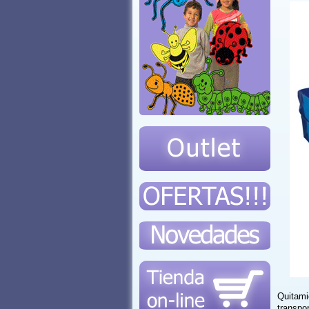
Quitam
transpo