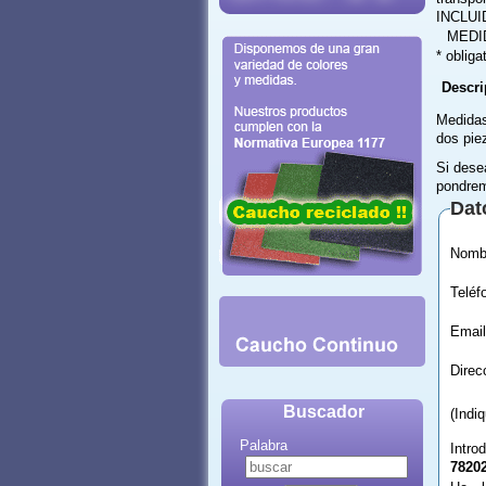
INCLUI
MEDI
* obliga
Descri
Medidas
dos pie
Si dese
pondrem
Dat
Email
Buscador
(Indi
Palabra
Intro
7820