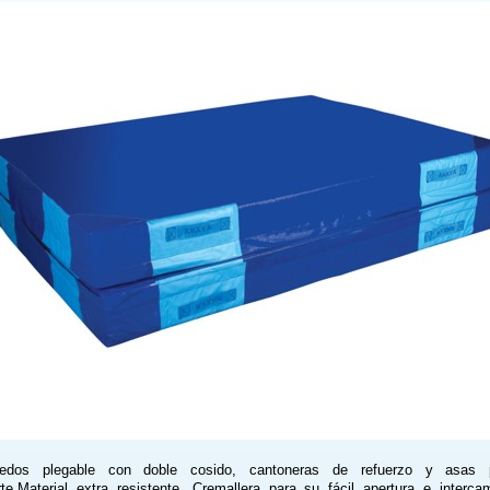
iedos plegable con doble cosido, cantoneras de refuerzo y asas 
rte.Material extra resistente. Cremallera para su fácil apertura e interca