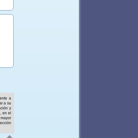
mente a
ar a su
ación y
, en el
 mayor
ección