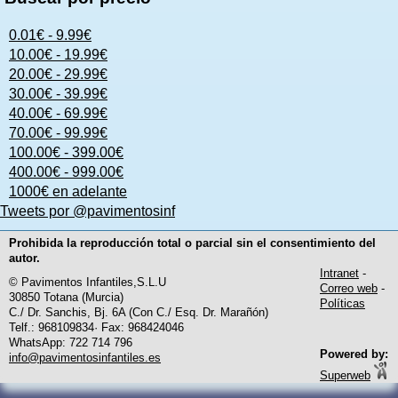
0.01€ - 9.99€
10.00€ - 19.99€
20.00€ - 29.99€
30.00€ - 39.99€
40.00€ - 69.99€
70.00€ - 99.99€
100.00€ - 399.00€
400.00€ - 999.00€
1000€ en adelante
Tweets por @pavimentosinf
Prohibida la reproducción total o parcial sin el consentimiento del
autor.
Intranet
-
© Pavimentos Infantiles,S.L.U
Correo web
-
30850 Totana (Murcia)
Políticas
C./ Dr. Sanchis, Bj. 6A (Con C./ Esq. Dr. Marañón)
Telf.: 968109834· Fax: 968424046
WhatsApp: 722 714 796
Powered by:
info@pavimentosinfantiles.es
Superweb