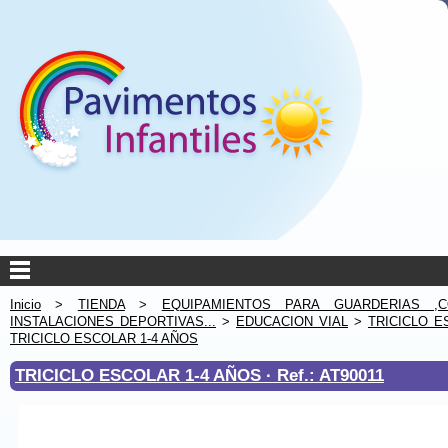
Inicio
>
TIENDA
>
EQUIPAMIENTOS PARA GUARDERIAS ,C
INSTALACIONES DEPORTIVAS...
>
EDUCACION VIAL
>
TRICICLO E
TRICICLO ESCOLAR 1-4 AÑOS
TRICICLO ESCOLAR 1-4 AÑOS ·
Ref.: AT90011