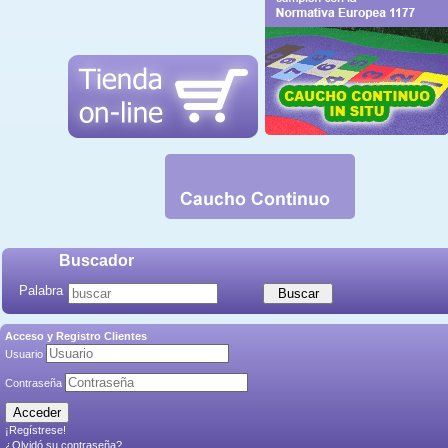
Buscador
Palabra
Acceso y Registro Clientes
Usuario
Contraseña
¡Regístrese!
¿Olvidó su contraseña?