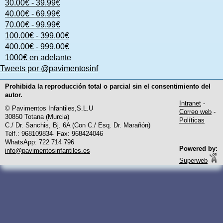
30.00€ - 39.99€
40.00€ - 69.99€
70.00€ - 99.99€
100.00€ - 399.00€
400.00€ - 999.00€
1000€ en adelante
Tweets por @pavimentosinf
Prohibida la reproducción total o parcial sin el consentimiento del
autor.
Intranet
-
© Pavimentos Infantiles,S.L.U
Correo web
-
30850 Totana (Murcia)
Políticas
C./ Dr. Sanchis, Bj. 6A (Con C./ Esq. Dr. Marañón)
Telf.: 968109834· Fax: 968424046
WhatsApp: 722 714 796
Powered by:
info@pavimentosinfantiles.es
Superweb