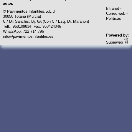
autor.
Intranet
-
© Pavimentos Infantiles,S.L.U
Correo web
-
30850 Totana (Murcia)
Políticas
C./ Dr. Sanchis, Bj. 6A (Con C./ Esq. Dr. Marañón)
Telf.: 968109834· Fax: 968424046
WhatsApp: 722 714 796
Powered by:
info@pavimentosinfantiles.es
Superweb