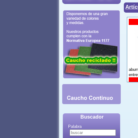
Artíc
aburr
entre
Buscador
Palabra