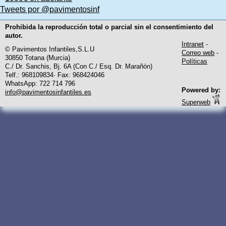
Tweets por @pavimentosinf
Prohibida la reproducción total o parcial sin el consentimiento del
autor.
Intranet
-
© Pavimentos Infantiles,S.L.U
Correo web
-
30850 Totana (Murcia)
Políticas
C./ Dr. Sanchis, Bj. 6A (Con C./ Esq. Dr. Marañón)
Telf.: 968109834· Fax: 968424046
WhatsApp: 722 714 796
Powered by:
info@pavimentosinfantiles.es
Superweb