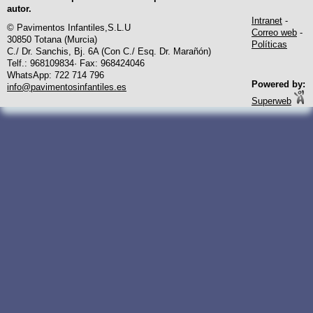
autor.
Intranet
-
© Pavimentos Infantiles,S.L.U
Correo web
-
30850 Totana (Murcia)
Políticas
C./ Dr. Sanchis, Bj. 6A (Con C./ Esq. Dr. Marañón)
Telf.: 968109834· Fax: 968424046
WhatsApp: 722 714 796
Powered by:
info@pavimentosinfantiles.es
Superweb