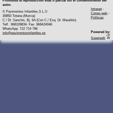
Prohibida la reproducción total o parcial sin el consentimiento del
autor.
Intranet
-
© Pavimentos Infantiles,S.L.U
Correo web
-
30850 Totana (Murcia)
Políticas
C./ Dr. Sanchis, Bj. 6A (Con C./ Esq. Dr. Marañón)
Telf.: 968109834· Fax: 968424046
WhatsApp: 722 714 796
Powered by:
info@pavimentosinfantiles.es
Superweb