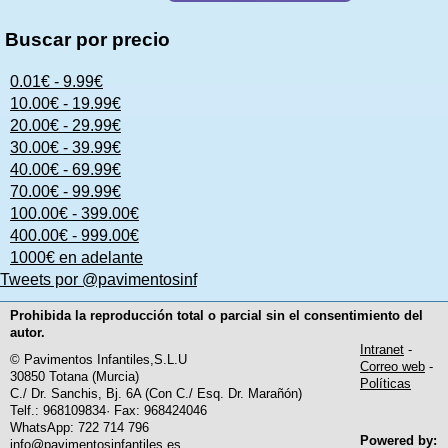
Buscar por precio
0.01€ - 9.99€
10.00€ - 19.99€
20.00€ - 29.99€
30.00€ - 39.99€
40.00€ - 69.99€
70.00€ - 99.99€
100.00€ - 399.00€
400.00€ - 999.00€
1000€ en adelante
Tweets por @pavimentosinf
Prohibida la reproducción total o parcial sin el consentimiento del
autor.
Intranet
-
© Pavimentos Infantiles,S.L.U
Correo web
-
30850 Totana (Murcia)
Políticas
C./ Dr. Sanchis, Bj. 6A (Con C./ Esq. Dr. Marañón)
Telf.: 968109834· Fax: 968424046
WhatsApp: 722 714 796
Powered by:
info@pavimentosinfantiles.es