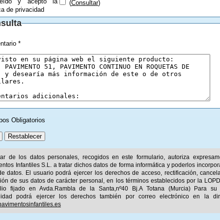
eído y acepto la
(
Consultar
)
ica de privacidad
sulta
tario *
pos Obligatorios
ular de los datos personales, recogidos en este formulario, autoriza expresa
ntos Infantiles S.L. a tratar dichos datos de forma informática y poderlos incorpor
e datos. El usuario podrá ejercer los derechos de acceso, rectificación, cancel
ión de sus datos de carácter personal, en los términos establecidos por la LOPD
ilio fijado en Avda.Rambla de la Santa,nº40 Bj.A Totana (Murcia) Para su
idad podrá ejercer los derechos también por correo electrónico en la dir
avimentosinfantiles.es