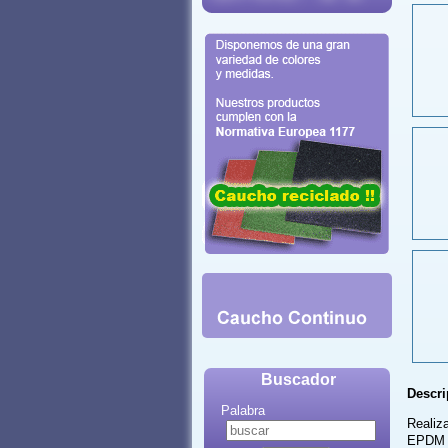
Buscador
Descri
Palabra
Realiz
EPDM e