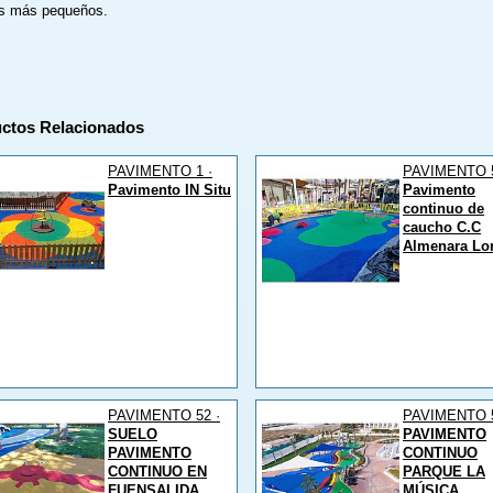
os más pequeños.
ctos Relacionados
PAVIMENTO 1 ·
PAVIMENTO 5
Pavimento IN Situ
Pavimento
continuo de
caucho C.C
Almenara Lo
PAVIMENTO 52 ·
PAVIMENTO 5
SUELO
PAVIMENTO
PAVIMENTO
CONTINUO
CONTINUO EN
PARQUE LA
FUENSALIDA
MÚSICA