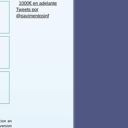
1000€ en adelante
Tweets por
@pavimentosinf
cion en
version