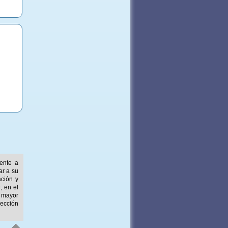
mente a
ar a su
ación y
, en el
 mayor
ección