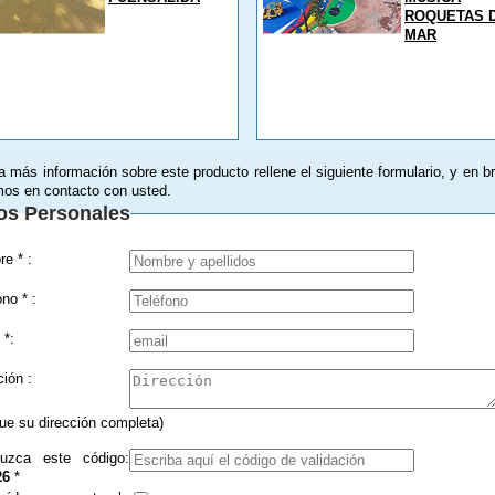
ROQUETAS 
MAR
a más información sobre este producto rellene el siguiente formulario, y en b
os en contacto con usted.
os Personales
Nombre * :
Teléfono * :
 *:
Dirección :
que su dirección completa)
duzca este código:
26
*