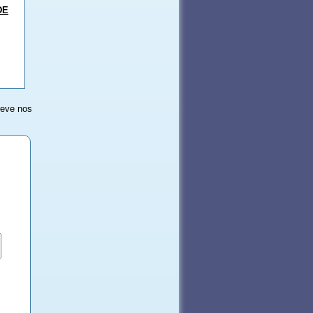
DE
reve nos