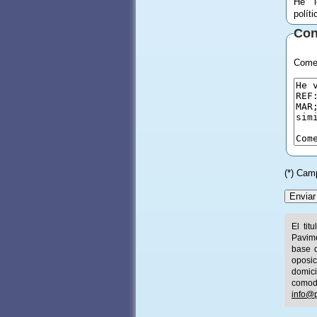
He l
polít
Con
Comen
(*) Cam
El tit
Pavime
base d
oposic
domic
comod
info@p