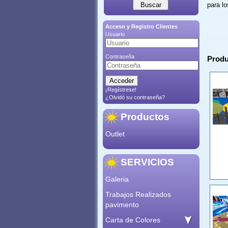
para l
Acceso y Registro Clientes
Usuario
Contraseña
Produ
¡Regístrese!
¿Olvidó su contraseña?
Productos
Outlet
SERVICIOS
Galeria
Trabajos Realizados
pavimento
Carta de Colores