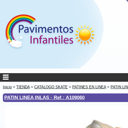
Inicio
>
TIENDA
>
CATALOGO SKATE
>
PATINES EN LINEA
>
PATIN LI
PATIN LINEA INLAS ·
Ref.: A109060