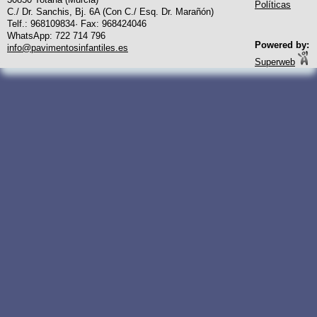
Políticas
C./ Dr. Sanchis, Bj. 6A (Con C./ Esq. Dr. Marañón)
Telf.: 968109834· Fax: 968424046
WhatsApp: 722 714 796
Powered by:
info@pavimentosinfantiles.es
Superweb