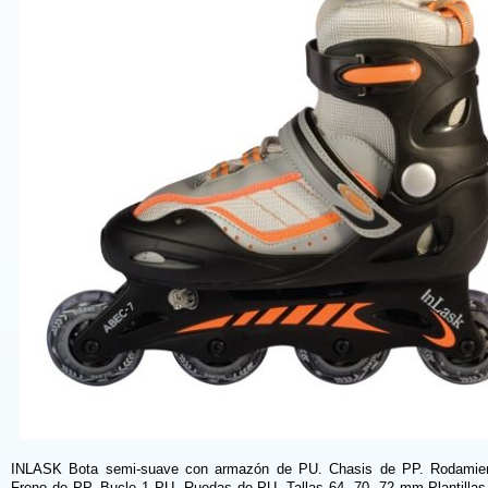
INLASK Bota semi-suave con armazón de PU. Chasis de PP. Rodamie
Freno de PP. Bucle 1 PU. Ruedas de PU. Tallas 64, 70, 72 mm.Plantillas