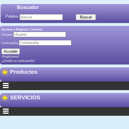
Buscador
Palabra
Acceso y Registro Clientes
Usuario
Contraseña
¡Regístrese!
¿Olvidó su contraseña?
Productos
SERVICIOS