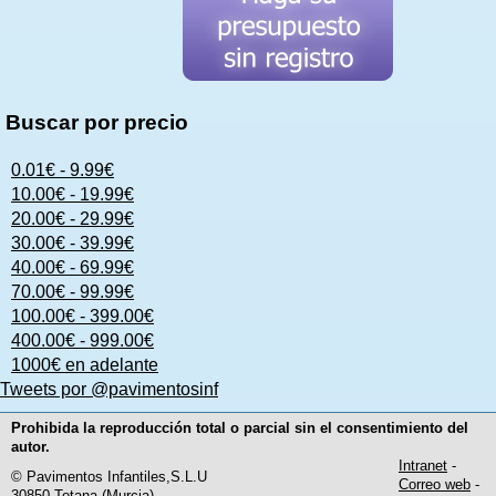
Buscar por precio
0.01€ - 9.99€
10.00€ - 19.99€
20.00€ - 29.99€
30.00€ - 39.99€
40.00€ - 69.99€
70.00€ - 99.99€
100.00€ - 399.00€
400.00€ - 999.00€
1000€ en adelante
Tweets por @pavimentosinf
Prohibida la reproducción total o parcial sin el consentimiento del
autor.
Intranet
-
© Pavimentos Infantiles,S.L.U
Correo web
-
30850 Totana (Murcia)