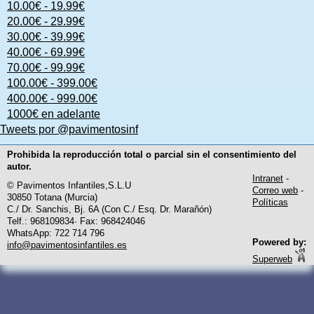
10.00€ - 19.99€
20.00€ - 29.99€
30.00€ - 39.99€
40.00€ - 69.99€
70.00€ - 99.99€
100.00€ - 399.00€
400.00€ - 999.00€
1000€ en adelante
Tweets por @pavimentosinf
Prohibida la reproducción total o parcial sin el consentimiento del
autor.
Intranet
-
© Pavimentos Infantiles,S.L.U
Correo web
-
30850 Totana (Murcia)
Políticas
C./ Dr. Sanchis, Bj. 6A (Con C./ Esq. Dr. Marañón)
Telf.: 968109834· Fax: 968424046
WhatsApp: 722 714 796
Powered by:
info@pavimentosinfantiles.es
Superweb