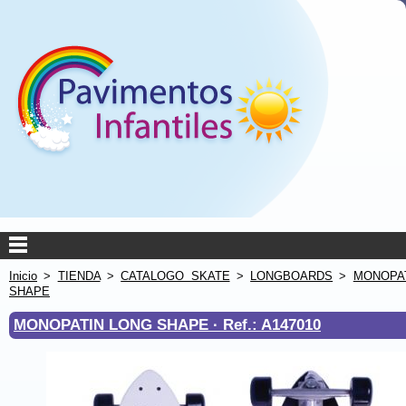
Inicio
>
TIENDA
>
CATALOGO SKATE
>
LONGBOARDS
>
MONOPA
SHAPE
MONOPATIN LONG SHAPE ·
Ref.: A147010