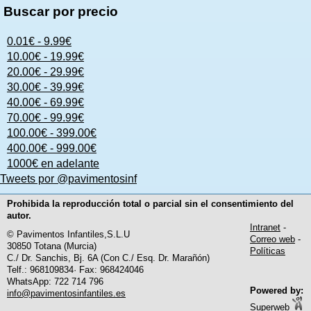
Buscar por precio
0.01€ - 9.99€
10.00€ - 19.99€
20.00€ - 29.99€
30.00€ - 39.99€
40.00€ - 69.99€
70.00€ - 99.99€
100.00€ - 399.00€
400.00€ - 999.00€
1000€ en adelante
Tweets por @pavimentosinf
Prohibida la reproducción total o parcial sin el consentimiento del
autor.
Intranet
-
© Pavimentos Infantiles,S.L.U
Correo web
-
30850 Totana (Murcia)
Políticas
C./ Dr. Sanchis, Bj. 6A (Con C./ Esq. Dr. Marañón)
Telf.: 968109834· Fax: 968424046
WhatsApp: 722 714 796
Powered by:
info@pavimentosinfantiles.es
Superweb