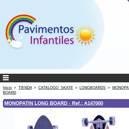
Inicio
>
TIENDA
>
CATALOGO SKATE
>
LONGBOARDS
>
MONOPA
BOARD
MONOPATIN LONG BOARD ·
Ref.: A147000