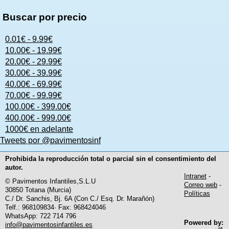
Buscar por precio
0.01€ - 9.99€
10.00€ - 19.99€
20.00€ - 29.99€
30.00€ - 39.99€
40.00€ - 69.99€
70.00€ - 99.99€
100.00€ - 399.00€
400.00€ - 999.00€
1000€ en adelante
Tweets por @pavimentosinf
Prohibida la reproducción total o parcial sin el consentimiento del
autor.
Intranet
-
© Pavimentos Infantiles,S.L.U
Correo web
-
30850 Totana (Murcia)
Políticas
C./ Dr. Sanchis, Bj. 6A (Con C./ Esq. Dr. Marañón)
Telf.: 968109834· Fax: 968424046
WhatsApp: 722 714 796
Powered by:
info@pavimentosinfantiles.es