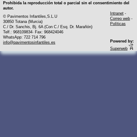
Prohibida la reproducción total o parcial sin el consentimiento del
autor.
Intranet
-
© Pavimentos Infantiles,S.L.U
Correo web
-
30850 Totana (Murcia)
Políticas
C./ Dr. Sanchis, Bj. 6A (Con C./ Esq. Dr. Marañón)
Telf.: 968109834· Fax: 968424046
WhatsApp: 722 714 796
Powered by:
info@pavimentosinfantiles.es
Superweb