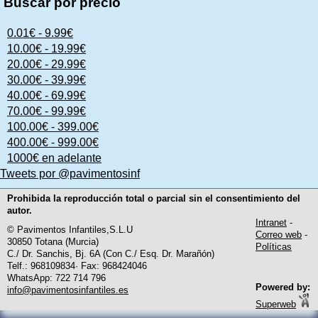
Buscar por precio
0.01€ - 9.99€
10.00€ - 19.99€
20.00€ - 29.99€
30.00€ - 39.99€
40.00€ - 69.99€
70.00€ - 99.99€
100.00€ - 399.00€
400.00€ - 999.00€
1000€ en adelante
Tweets por @pavimentosinf
Prohibida la reproducción total o parcial sin el consentimiento del
autor.
Intranet
-
© Pavimentos Infantiles,S.L.U
Correo web
-
30850 Totana (Murcia)
Políticas
C./ Dr. Sanchis, Bj. 6A (Con C./ Esq. Dr. Marañón)
Telf.: 968109834· Fax: 968424046
WhatsApp: 722 714 796
Powered by:
info@pavimentosinfantiles.es
Superweb