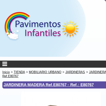
Inicio
>
TIENDA
>
MOBILIARIO URBANO
>
JARDINERAS
>
JARDINER
Ref.E80767
JARDINERA MADERA Ref.E80767 ·
Ref.: E80767