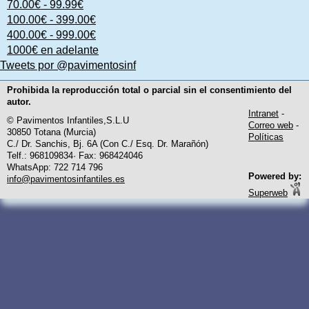
70.00€ - 99.99€
100.00€ - 399.00€
400.00€ - 999.00€
1000€ en adelante
Tweets por @pavimentosinf
Prohibida la reproducción total o parcial sin el consentimiento del
autor.
Intranet
-
© Pavimentos Infantiles,S.L.U
Correo web
-
30850 Totana (Murcia)
Políticas
C./ Dr. Sanchis, Bj. 6A (Con C./ Esq. Dr. Marañón)
Telf.: 968109834· Fax: 968424046
WhatsApp: 722 714 796
Powered by:
info@pavimentosinfantiles.es
Superweb