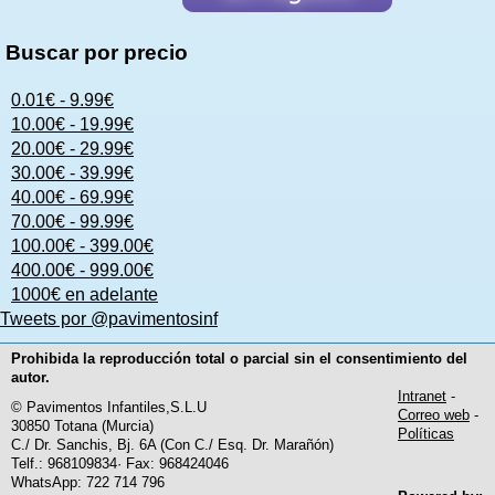
Buscar por precio
0.01€ - 9.99€
10.00€ - 19.99€
20.00€ - 29.99€
30.00€ - 39.99€
40.00€ - 69.99€
70.00€ - 99.99€
100.00€ - 399.00€
400.00€ - 999.00€
1000€ en adelante
Tweets por @pavimentosinf
Prohibida la reproducción total o parcial sin el consentimiento del
autor.
Intranet
-
© Pavimentos Infantiles,S.L.U
Correo web
-
30850 Totana (Murcia)
Políticas
C./ Dr. Sanchis, Bj. 6A (Con C./ Esq. Dr. Marañón)
Telf.: 968109834· Fax: 968424046
WhatsApp: 722 714 796